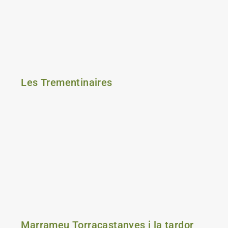
Les Trementinaires
Marrameu Torracastanyes i la tardor