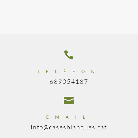

TELÈFON
689054187

EMAIL
info@casesblanques.cat