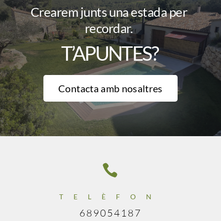
Crearem junts una estada per
recordar.
T’APUNTES?
Contacta amb nosaltres

TELÈFON
689054187