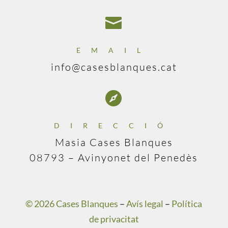

EMAIL
info@casesblanques.cat

DIRECCIÓ
Masia Cases Blanques
08793 – Avinyonet del Penedès
© 2026 Cases Blanques
–
Avís legal
–
Política
de privacitat