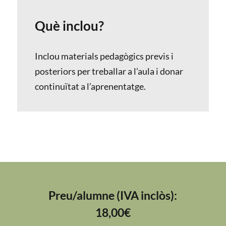
Què inclou?
Inclou materials pedagògics previs i
posteriors per treballar a l’aula i donar
continuïtat a l’aprenentatge.
Preu/alumne (IVA inclòs):
18,00€