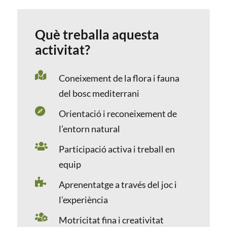
Què treballa aquesta
activitat?

Coneixement de la flora i fauna
del bosc mediterrani

Orientació i reconeixement de
l’entorn natural

Participació activa i treball en
equip

Aprenentatge a través del joc i
l’experiència

Motricitat fina i creativitat