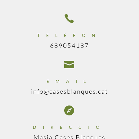

TELÈFON
689054187

EMAIL
info@casesblanques.cat

DIRECCIÓ
Masia Cases Blanques