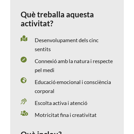
Què treballa aquesta
activitat?

Desenvolupament dels cinc
sentits

Connexió amb la natura i respecte
pel medi

Educació emocional i consciència
corporal

Escolta activa i atenció

Motricitat fina i creativitat