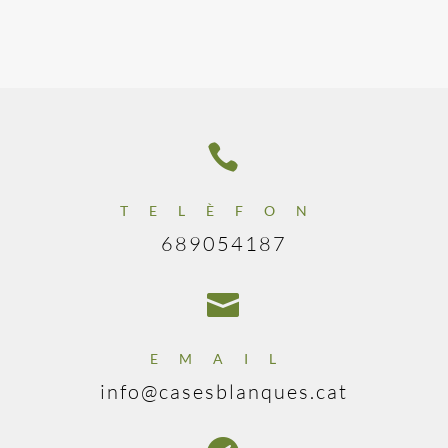

TELÈFON
689054187

EMAIL
info@casesblanques.cat