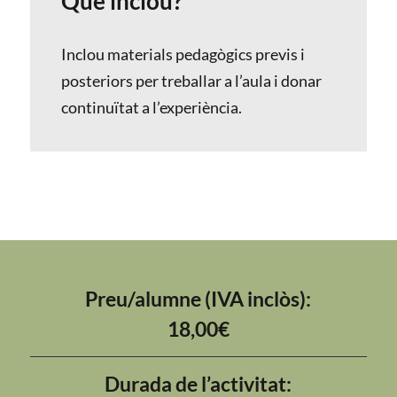
Què inclou?
Inclou materials pedagògics previs i
posteriors per treballar a l’aula i donar
continuïtat a l’experiència.
Preu/alumne (IVA inclòs):
18,00€
Durada de l’activitat: