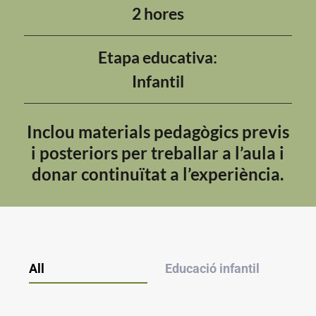
2 hores
Etapa educativa:
Infantil
Inclou materials pedagògics previs
i posteriors per treballar a l’aula i
donar continuïtat a l’experiència.
All
Educació infantil