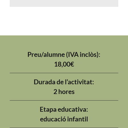
Preu/alumne (IVA inclòs):
18,00€
Durada de l’activitat:
2 hores
Etapa educativa:
educació infantil