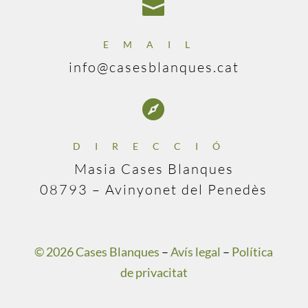

EMAIL
info@casesblanques.cat

DIRECCIÓ
Masia Cases Blanques
08793 – Avinyonet del Penedès
© 2026 Cases Blanques
–
Avís legal
–
Política
de privacitat