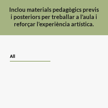
Inclou materials pedagògics previs
i posteriors per treballar a l’aula i
reforçar l’experiència artística.
All