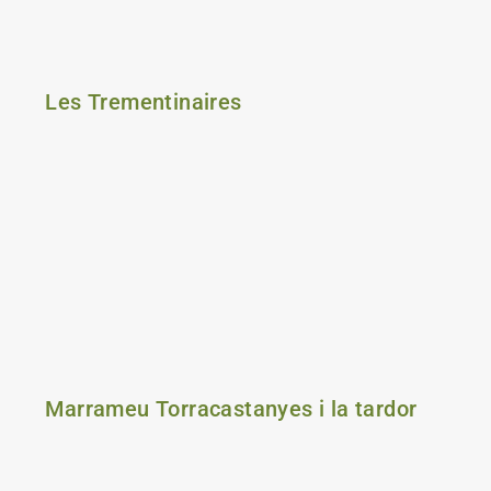
Les Trementinaires
Marrameu Torracastanyes i la tardor