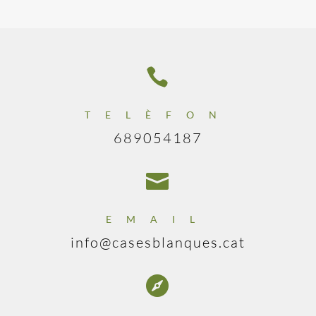

TELÈFON
689054187

EMAIL
info@casesblanques.cat
