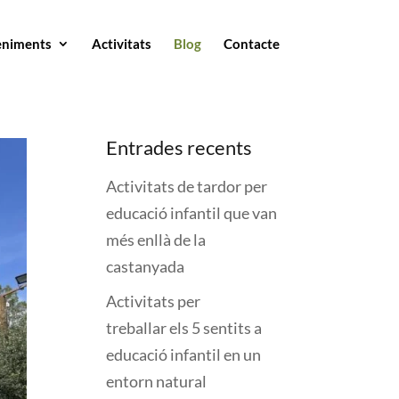
eniments
Activitats
Blog
Contacte
Entrades recents
Activitats de tardor per
educació infantil que van
més enllà de la
castanyada
Activitats per
treballar els 5 sentits a
educació infantil en un
entorn natural