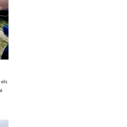
 els
ra