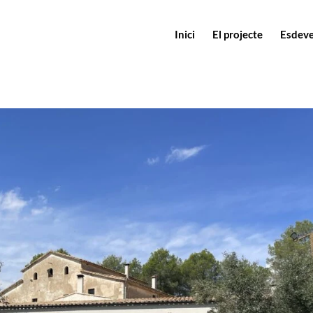
Inici
El projecte
Esdev