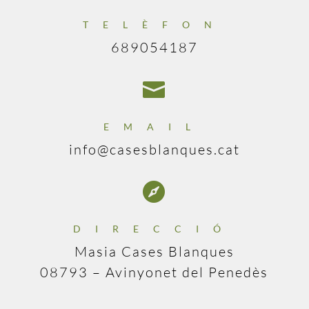
TELÈFON
689054187

EMAIL
info@casesblanques.cat

DIRECCIÓ
Masia Cases Blanques
08793 – Avinyonet del Penedès