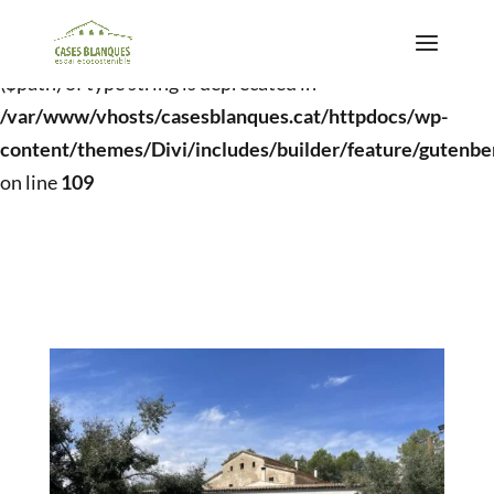
Deprecated
: basename(): Passing null to parameter #1
($path) of type string is deprecated in
/var/www/vhosts/casesblanques.cat/httpdocs/wp-
content/themes/Divi/includes/builder/feature/gutenb
on line
109