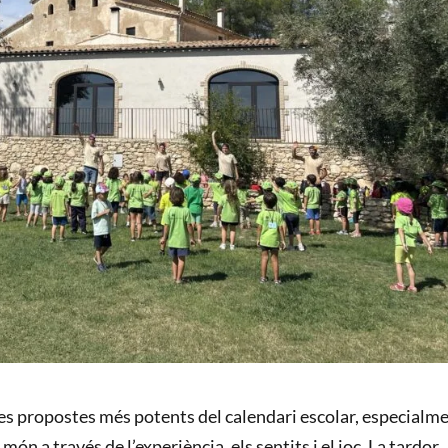
es propostes més potents del calendari escolar, especialm
 món a través de l’experiència, els sentits i el joc. La tardor