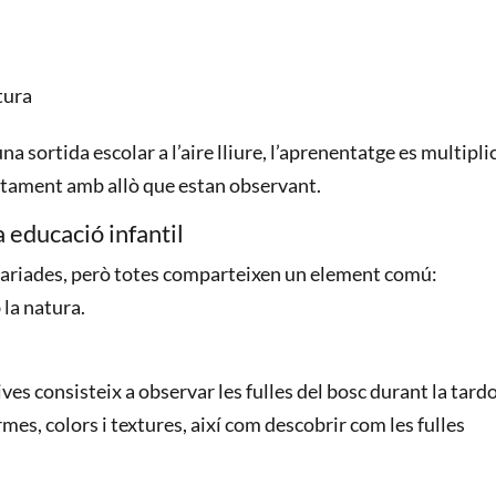
tura
 sortida escolar a l’aire lliure, l’aprenentatge es multipli
ectament amb allò que estan observant.
a educació infantil
variades, però totes comparteixen un element comú:
 la natura.
ives consisteix a observar les fulles del bosc durant la tardo
rmes, colors i textures, així com descobrir com les fulles