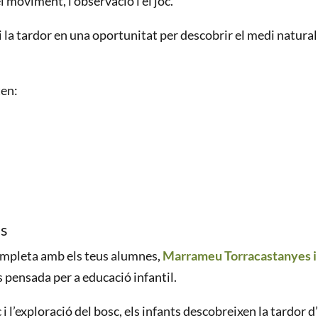
 moviment, l’observació i el joc.
i la tardor en una oportunitat per descobrir el medi natural
ten:
es
completa amb els teus alumnes,
Marrameu Torracastanyes i 
 pensada per a educació infantil.
c i l’exploració del bosc, els infants descobreixen la tardor 