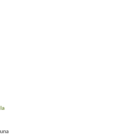
la
d’una