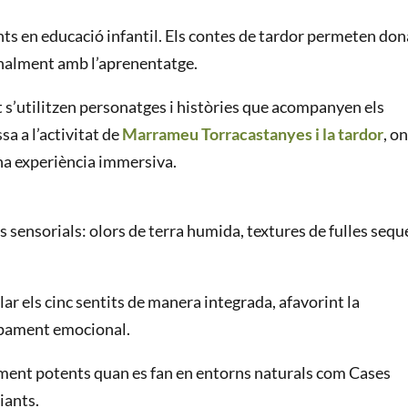
ents en educació infantil. Els contes de tardor permeten don
ionalment amb l’aprenentatge.
t s’utilitzen personatges i històries que acompanyen els
sa a l’activitat de
Marrameu Torracastanyes i la tardor
, on
una experiència immersiva.
s sensorials: olors de terra humida, textures de fulles sequ
ar els cinc sentits de manera integrada, afavorint la
lupament emocional.
lment potents quan es fan en entorns naturals com Cases
iants.