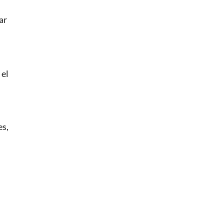
ar
 el
es,