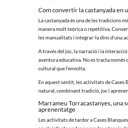
Com convertir la castanyada en u
La castanyada és una de les tradicions mé
manera molt teòrica o repetitiva. Convert
les manualitats i integrar-la dins d’una a
A través del joc, la narració i la interac
aventura educativa. No es tracta només de
cultural que l’envolta.
En aquest sentit, les activitats de Case
natural, combinant tradició, joc i aprene
Marrameu Torracastanyes, una sor
aprenentatge
Les activitats de tardor a Cases Blanqu