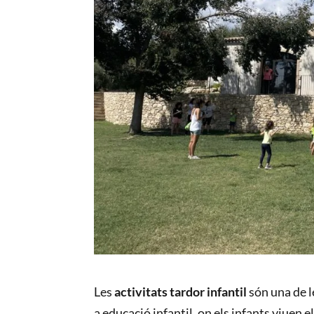
Les
activitats tardor infantil
són una de l
a educació infantil, on els infants viuen el