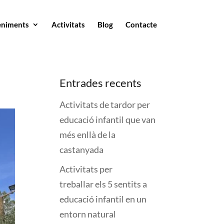
eniments
Activitats
Blog
Contacte
Entrades recents
Activitats de tardor per
educació infantil que van
més enllà de la
castanyada
Activitats per
treballar els 5 sentits a
educació infantil en un
entorn natural