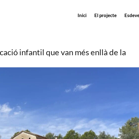
Inici
El projecte
Esdev
cació infantil que van més enllà de la