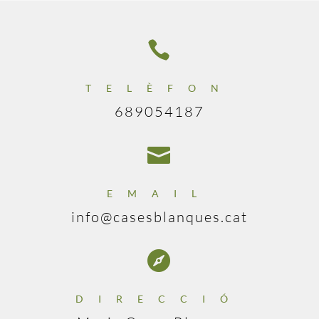

TELÈFON
689054187

EMAIL
info@casesblanques.cat

DIRECCIÓ