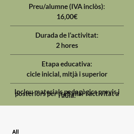
Preu/alumne (IVA inclòs):
16,00€
Durada de l’activitat:
2 hores
Etapa educativa:
cicle inicial, mitjà i superior
Inclou materials pedagògics previs i
posteriors per treballar l’activitat a
l’aula.
All