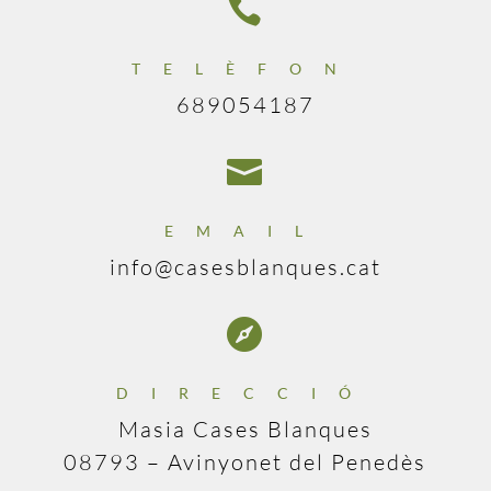

TELÈFON
689054187

EMAIL
info@casesblanques.cat

DIRECCIÓ
Masia Cases Blanques
08793 – Avinyonet del Penedès