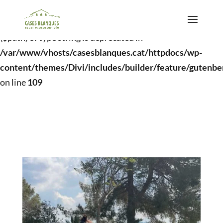
Deprecated
: basename(): Passing null to parameter #1
($path) of type string is deprecated in
/var/www/vhosts/casesblanques.cat/httpdocs/wp-
content/themes/Divi/includes/builder/feature/gutenb
on line
109