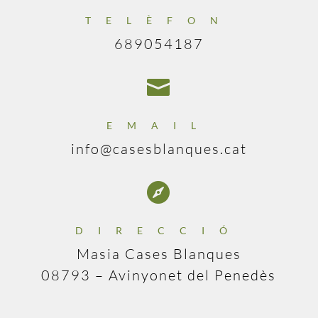
TELÈFON
689054187

EMAIL
info@casesblanques.cat

DIRECCIÓ
Masia Cases Blanques
08793 – Avinyonet del Penedès